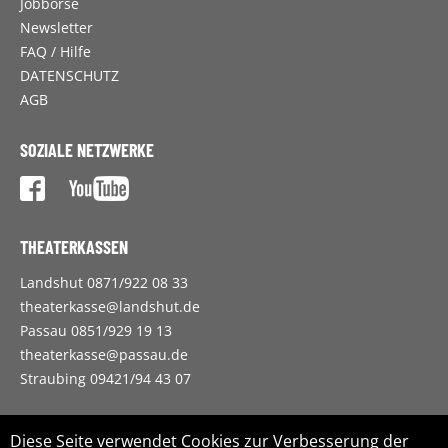
Jobbörse
Newsletter
FAQ / Hilfe
DATENSCHUTZ
AGB
SOZIALE NETZWERKE
THEATERKASSEN
Landshut 0871/922 08 33
theaterkasse@landshut.de
Passau 0851/929 19 13
theaterkasse@passau.de
Straubing 09421/94 43 07
ZWECKVERBAND LANDESTHEATER NIEDERBAYERN
Diese Seite verwendet Cookies zur Verbesserung der