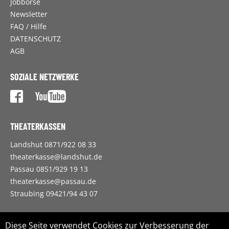
Jobbörse
Newsletter
FAQ / Hilfe
DATENSCHUTZ
AGB
SOZIALE NETZWERKE
THEATERKASSEN
Landshut 0871/922 08 33
theaterkasse@landshut.de
Passau 0851/929 19 13
theaterkasse@passau.de
Straubing 09421/94 43 07
ZWECKVERBAND LANDESTHEATER NIEDERBAYERN
Diese Seite verwendet Cookies zur Verbesserung der