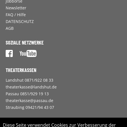
Jobbörse
Newsletter
FAQ / Hilfe
DATENSCHUTZ
AGB
SOZIALE NETZWERKE
THEATERKASSEN
Landshut 0871/922 08 33
theaterkasse@landshut.de
Passau 0851/929 19 13
theaterkasse@passau.de
Straubing 09421/94 43 07
ZWECKVERBAND LANDESTHEATER NIEDERBAYERN
Diese Seite verwendet Cookies zur Verbesserung der