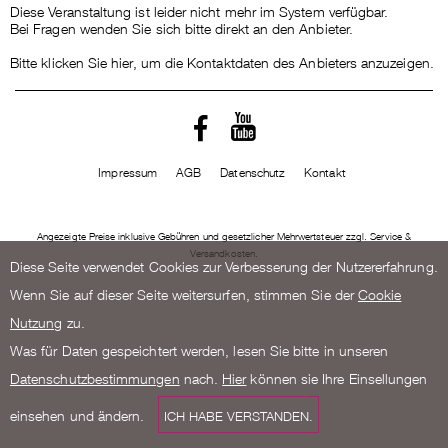
Diese Veranstaltung ist leider nicht mehr im System verfügbar.
Bei Fragen wenden Sie sich bitte direkt an den Anbieter.
Bitte klicken Sie hier, um die Kontaktdaten des Anbieters anzuzeigen.
Impressum
AGB
Datenschutz
Kontakt
Angezeigte Preise inklusive Gebühren und gesetzlicher Mehrwertsteuer zzgl. Service &
Versandkosten.
Diese Seite verwendet Cookies zur Verbesserung der Nutzererfahrung.
Wenn Sie auf dieser Seite weitersurfen, stimmen Sie der
Cookie
Nutzung
zu.
Was für Daten gespeichtert werden, lesen Sie bitte in unseren
Datenschutzbestimmungen
nach.
Hier
können sie Ihre Einsellungen
einsehen und ändern.
ICH HABE VERSTANDEN.