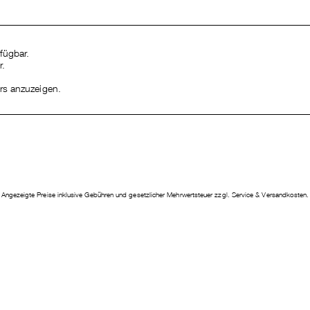
AKADEMIEPROJEKTE
fügbar.
r.
ers anzuzeigen.
Angezeigte Preise inklusive Gebühren und gesetzlicher Mehrwertsteuer zzgl. Service & Versandkosten.