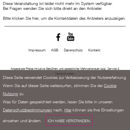
Diese Veranstaltung ist leider nicht mehr im System verfügbar.
Bei Fragen wenden Sie sich bitte direkt an den Anbieter.
Bitte klicken Sie hier, um die Kontaktdaten des Anbieters anzuzeigen.
Impressum
AGB
Datenschutz
Kontakt
Angezeigte Preise inklusive Gebühren und gesetzlicher Mehrwertsteuer zzgl. Service &
Versandkosten.
Diese Seite verwendet Cookies zur Verbesserung der Nutzererfahrung.
Wenn Sie auf dieser Seite weitersurfen, stimmen Sie der
Cookie
Nutzung
zu.
Was für Daten gespeichtert werden, lesen Sie bitte in unseren
Datenschutzbestimmungen
nach.
Hier
können sie Ihre Einsellungen
einsehen und ändern.
ICH HABE VERSTANDEN.