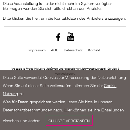
Diese Veranstaltung ist leider nicht mehr im System verfügbar.
Bei Fragen wenden Sie sich bitte direkt an den Anbieter.
Bitte klicken Sie hier, um die Kontaktdaten des Anbieters anzuzeigen.
Impressum
AGB
Datenschutz
Kontakt
Angezeigte Preise inklusive Gebühren und gesetzlicher Mehrwertsteuer zzgl. Service &
Versandkosten.
Diese Seite verwendet Cookies zur Verbesserung der Nutzererfahrung.
Wenn Sie auf dieser Seite weitersurfen, stimmen Sie der
Cookie
Nutzung
zu.
Was für Daten gespeichtert werden, lesen Sie bitte in unseren
Datenschutzbestimmungen
nach.
Hier
können sie Ihre Einsellungen
einsehen und ändern.
ICH HABE VERSTANDEN.