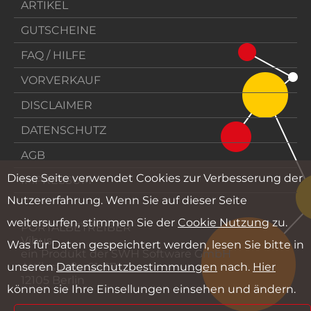
ARTIKEL
GUTSCHEINE
FAQ / HILFE
VORVERKAUF
DISCLAIMER
DATENSCHUTZ
AGB
Diese Seite verwendet Cookies zur Verbesserung der
IMPRESSUM
Nutzererfahrung. Wenn Sie auf dieser Seite
weitersurfen, stimmen Sie der
Cookie Nutzung
zu.
PORTALBETREIBER
Vibus
Was für Daten gespeichtert werden, lesen Sie bitte in
ein Produkt der SWH Software GmbH
unseren
Datenschutzbestimmungen
nach.
Hier
Attilastraße 61-67
12105 Berlin
können sie Ihre Einsellungen einsehen und ändern.