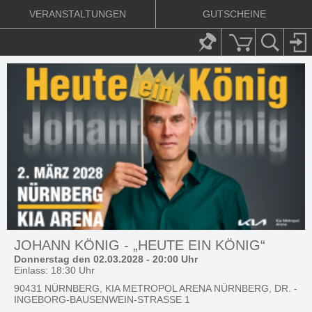
VERANSTALTUNGEN
GUTSCHEINE
JOHANN KÖNIG - „HEUTE EIN KÖNIG“
Donnerstag den 02.03.2028 - 20:00 Uhr
Einlass: 18:30 Uhr
90431 NÜRNBERG, KIA METROPOL ARENA NÜRNBERG, DR. -
INGEBORG-BAUSENWEIN-STRASSE 1