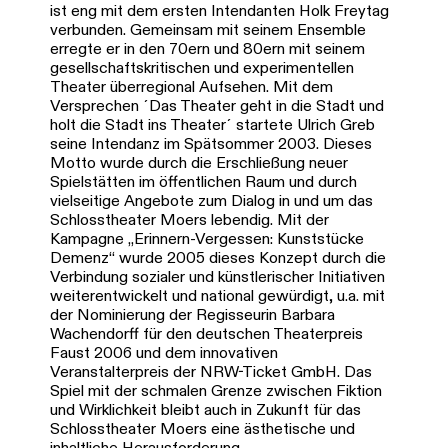
ist eng mit dem ersten Intendanten Holk Freytag
verbunden. Gemeinsam mit seinem Ensemble
erregte er in den 70ern und 80ern mit seinem
gesellschaftskritischen und experimentellen
Theater überregional Aufsehen. Mit dem
Versprechen ´Das Theater geht in die Stadt und
holt die Stadt ins Theater´ startete Ulrich Greb
seine Intendanz im Spätsommer 2003. Dieses
Motto wurde durch die Erschließung neuer
Spielstätten im öffentlichen Raum und durch
vielseitige Angebote zum Dialog in und um das
Schlosstheater Moers lebendig. Mit der
Kampagne „Erinnern-Vergessen: Kunststücke
Demenz“ wurde 2005 dieses Konzept durch die
Verbindung sozialer und künstlerischer Initiativen
weiterentwickelt und national gewürdigt, u.a. mit
der Nominierung der Regisseurin Barbara
Wachendorff für den deutschen Theaterpreis
Faust 2006 und dem innovativen
Veranstalterpreis der NRW-Ticket GmbH. Das
Spiel mit der schmalen Grenze zwischen Fiktion
und Wirklichkeit bleibt auch in Zukunft für das
Schlosstheater Moers eine ästhetische und
inhaltliche Herausforderung.