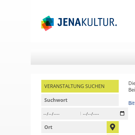
Springe
Springe
zum
zum
Hauptinhalt
Menü
Di
VERANSTALTUNG SUCHEN
Be
geben Sie ein Suchwort ein,
Bi
Beginn des Suchzeitraums in der Form Tag,
Ende des Suchzeitraums i
geben Sie den Ort ein, in dem Sie suchen 