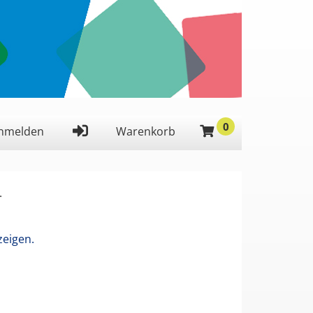
0
 ein,
nmelden
Warenkorb
.
zeigen.