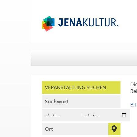
Springe
Springe
zum
zum
Hauptinhalt
Menü
Di
VERANSTALTUNG SUCHEN
Be
geben Sie ein Suchwort ein,
Bi
Beginn des Suchzeitraums in der Form Tag,
Ende des Suchzeitraums i
geben Sie den Ort ein, in dem Sie suchen 