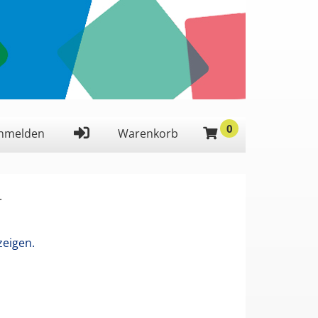
0
 ein,
nmelden
Warenkorb
.
zeigen.