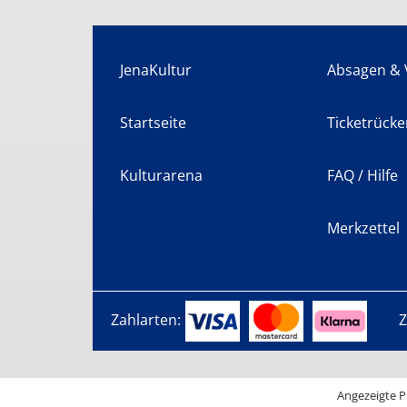
JenaKultur
Absagen & 
Startseite
Ticketrücke
Kulturarena
FAQ / Hilfe
Merkzettel
Zahlarten:
Z
Angezeigte P