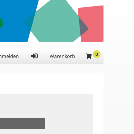
0
 ein,
nmelden
Warenkorb