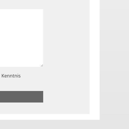
re Anfrage ein, die Sie per E-Mail an den Anbieter senden
 Kenntnis