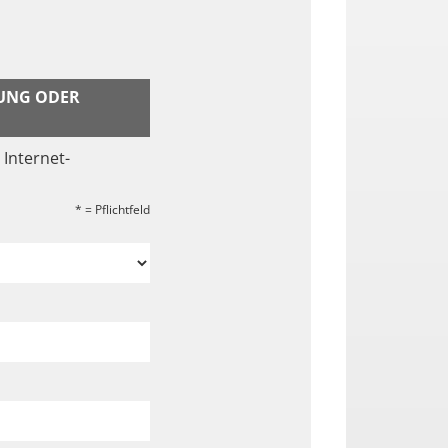
UNG ODER
 Internet-
*
= Pflichtfeld
s ist ein Pflichtfeld.
amens. Dies ist ein Pflichtfeld.
e der Email-Adresse. Dies ist ein Pflichtfeld.