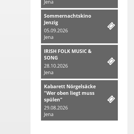
Jena
Sommernachtskino
Jenzig
05.09.2026
Jena
IRISH FOLK MUSIC &
SONG
28.10.2026
Jena
Kabarett Nörgelsäcke
"Wer oben liegt muss
spülen"
29.08.2026
Jena