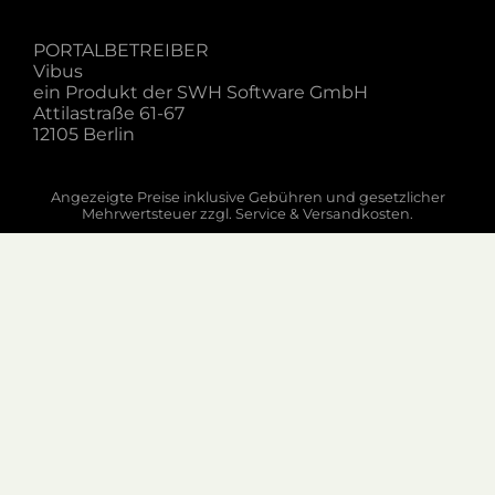
PORTALBETREIBER
Vibus
ein Produkt der SWH Software GmbH
Attilastraße 61-67
12105 Berlin
Angezeigte Preise inklusive Gebühren und gesetzlicher
Mehrwertsteuer zzgl. Service & Versandkosten.