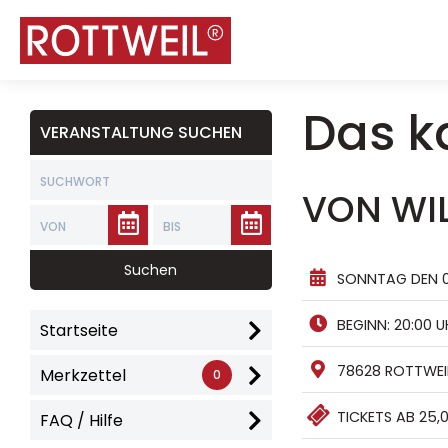
Das ka
VERANSTALTUNG SUCHEN
VON WI
SONNTAG DEN 0
BEGINN: 20:00 U
Startseite
78628 ROTTWEIL
Merkzettel
0
TICKETS AB 25,
FAQ / Hilfe