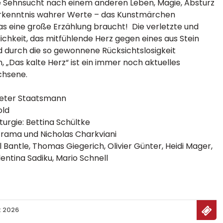
e Sehnsucht nach einem anderen Leben, Magie, Absturz
rkenntnis wahrer Werte – das Kunstmärchen
was eine große Erzählung braucht! Die verletzte und
chkeit, das mitfühlende Herz gegen eines aus Stein
 durch die so gewonnene Rücksichtslosigkeit
, „Das kalte Herz“ ist ein immer noch aktuelles
chsene.
Peter Staatsmann
old
rgie: Bettina Schültke
Grama und Nicholas Charkviani
l Bantle, Thomas Giegerich, Olivier Günter, Heidi Mager,
lentina Sadiku, Mario Schnell
t 2026