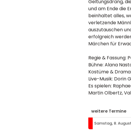
Geltungsdrang, di
und am Ende die E
beinhaltet alles, 
verletzende Männli
auszutauschen und
erfolgreich werden
Märchen für Erwa
Regie & Fassung: 
Bühne: Alana Nast
Kostüme & Dramatu
Live-Musik: Dorin 
Es spielen: Raphae
Martin Olbertz, Va
weitere Termine
Samstag, 8. Augus