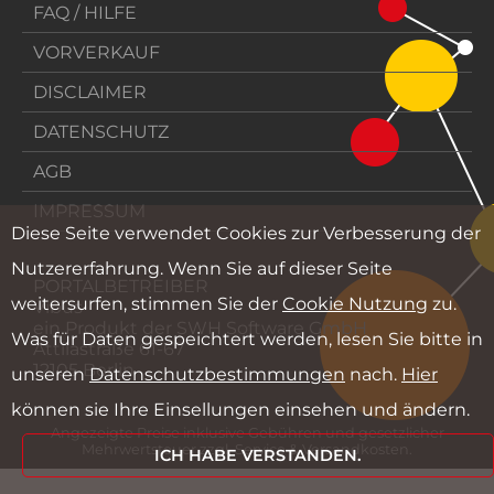
FAQ / HILFE
VORVERKAUF
DISCLAIMER
DATENSCHUTZ
AGB
IMPRESSUM
Diese Seite verwendet Cookies zur Verbesserung der
Nutzererfahrung. Wenn Sie auf dieser Seite
PORTALBETREIBER
weitersurfen, stimmen Sie der
Cookie Nutzung
zu.
Vibus
ein Produkt der SWH Software GmbH
Was für Daten gespeichtert werden, lesen Sie bitte in
Attilastraße 61-67
12105 Berlin
unseren
Datenschutzbestimmungen
nach.
Hier
können sie Ihre Einsellungen einsehen und ändern.
Angezeigte Preise inklusive Gebühren und gesetzlicher
Mehrwertsteuer zzgl. Service & Versandkosten.
ICH HABE VERSTANDEN.