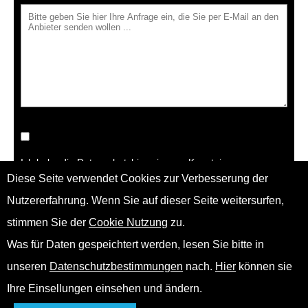
Ich habe die
Datenschutzhinweise
zur Kenntnis genommen
Diese Seite verwendet Cookies zur Verbesserung der
Nutzererfahrung. Wenn Sie auf dieser Seite weitersurfen,
stimmen Sie der
Cookie Nutzung
zu.
Was für Daten gespeichtert werden, lesen Sie bitte in
unseren
Datenschutzbestimmungen
nach.
Hier
können sie
Ihre Einsellungen einsehen und ändern.
THEATER CHUR
T +41 81 252 66
Kauffmannstrasse
44