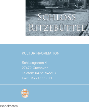
KULTURINFORMATION
Schlossgarten 4
27472 Cuxhaven
Telefon: 04721/62213
Fax: 04721/399671
ersandkosten.