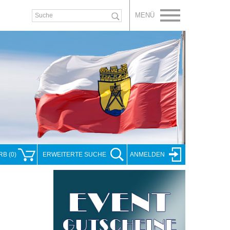
MENÜ
RB
(
0
)
ERWEITERT
E SUCHE
ANMELDEN