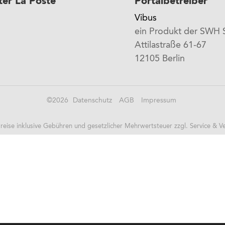
ter La Poste
Portalbetreiber
Vibus
ein Produkt der SWH
Attilastraße 61-67
12105 Berlin
©
2026
Datenschutz
AGB
Impressum
reise inklusive Gebühren und gesetzlicher Mehrwertsteuer zzgl. Service & V