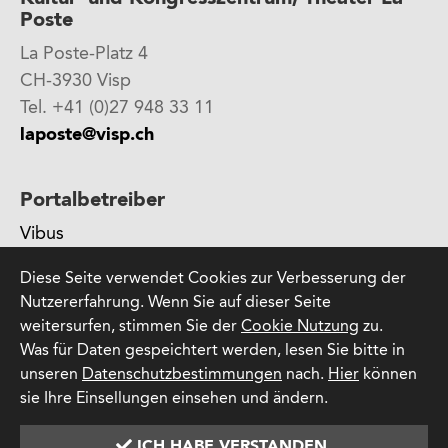
Poste
La Poste-Platz 4
CH-3930 Visp
Tel. +41 (0)27 948 33 11
laposte@visp.ch
Portalbetreiber
Vibus
ein Produkt der SWH Software GmbH
Diese Seite verwendet Cookies zur Verbesserung der
Attilastraße 61-67
Nutzererfahrung. Wenn Sie auf dieser Seite
12105 Berlin
weitersurfen, stimmen Sie der
Cookie Nutzung
zu.
Was für Daten gespeichtert werden, lesen Sie bitte in
unseren
Datenschutzbestimmungen
nach.
Hier
können
sie Ihre Einsellungen einsehen und ändern.
©
2026
Datenschutz
AGB
Impressum
ICH HABE VERSTANDEN.