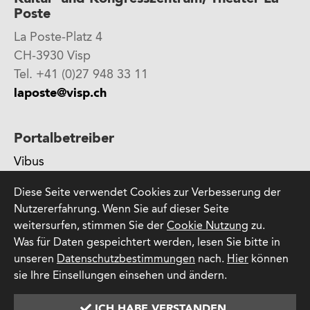
Poste
La Poste-Platz 4
CH-3930 Visp
Tel. +41 (0)27 948 33 11
laposte@visp.ch
Portalbetreiber
Vibus
ein Produkt der SWH Software GmbH
Diese Seite verwendet Cookies zur Verbesserung der
Attilastraße 61-67
Nutzererfahrung. Wenn Sie auf dieser Seite
12105 Berlin
weitersurfen, stimmen Sie der
Cookie Nutzung
zu.
Was für Daten gespeichtert werden, lesen Sie bitte in
unseren
Datenschutzbestimmungen
nach.
Hier
können
sie Ihre Einsellungen einsehen und ändern.
©
2026
Datenschutz
AGB
Impressum
ICH HABE VERSTANDEN.