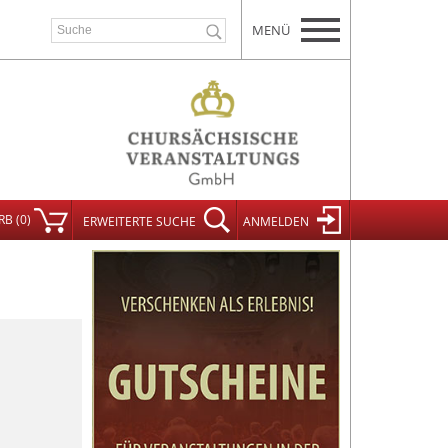
MENÜ
RB
(
0
)
ERWEITERT
E SUCHE
ANMELDEN