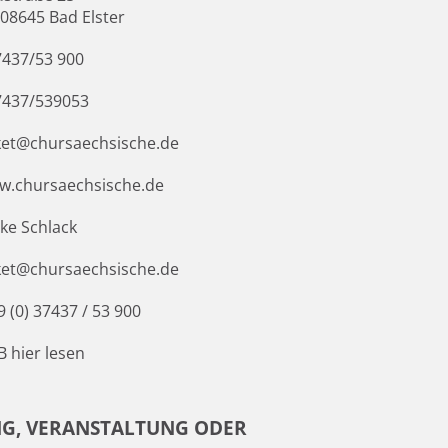
 08645 Bad Elster
7437/53 900
7437/539053
ket@chursaechsische.de
w.chursaechsische.de
ke Schlack
ket@chursaechsische.de
9 (0) 37437 / 53 900
 hier lesen
G, VERANSTALTUNG ODER