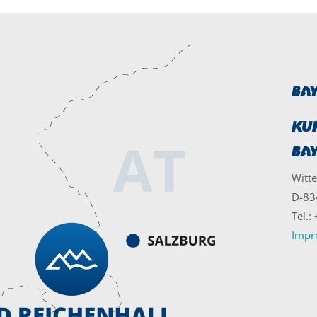
Bay
Ku
Ba
Witte
D-83
Tel.
Impr