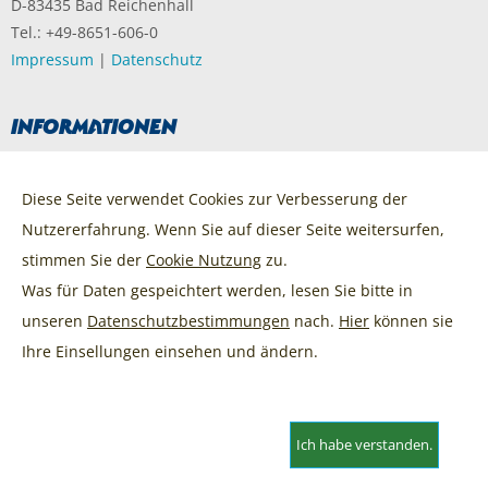
D-83435 Bad Reichenhall
Tel.: +49-8651-606-0
Impressum
|
Datenschutz
Informationen
AGB Ticketvertrieb
Veranstaltungen
Diese Seite verwendet Cookies zur Verbesserung der
Abonnements
Nutzererfahrung. Wenn Sie auf dieser Seite weitersurfen,
Gutscheine
FAQ / Hilfe
stimmen Sie der
Cookie Nutzung
zu.
Newsletter
Was für Daten gespeichtert werden, lesen Sie bitte in
unseren
Datenschutzbestimmungen
nach.
Hier
können sie
Angezeigte Preise inklusive Gebühren und gesetzlicher Mehrwertsteuer zzgl.
Ihre Einsellungen einsehen und ändern.
Service & Versandkosten.
Ich habe verstanden.