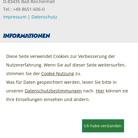
D-83435 Bad Reichenhall
Tel.: +49-8651-606-0
Impressum
|
Datenschutz
Informationen
AGB Ticketvertrieb
Veranstaltungen
Diese Seite verwendet Cookies zur Verbesserung der
Abonnements
Nutzererfahrung. Wenn Sie auf dieser Seite weitersurfen,
Gutscheine
FAQ / Hilfe
stimmen Sie der
Cookie Nutzung
zu.
Newsletter
Was für Daten gespeichtert werden, lesen Sie bitte in
unseren
Datenschutzbestimmungen
nach.
Hier
können sie
Angezeigte Preise inklusive Gebühren und gesetzlicher Mehrwertsteuer zzgl.
Ihre Einsellungen einsehen und ändern.
Service & Versandkosten.
Ich habe verstanden.