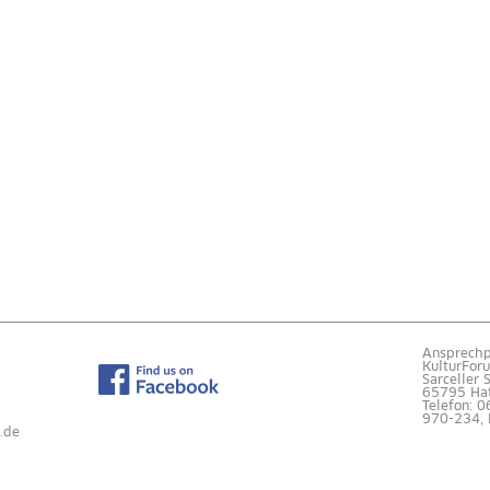
Ansprechp
KulturFor
Sarceller 
65795 Ha
Telefon: 
970-234, 
.de