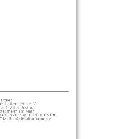
artner:
um Hattersheim e. V.
Str. 1, Alter Posthof
ttersheim am Main
06190 970-238, Telefax: 06190
E-Mail: info@kulturforum.de