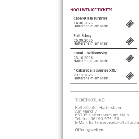
NOCH WENIGE TICKETS
Cabaret à la surprise
14.08.2026
Hattersheim am Main
Falk Schug
26.09.2026
Hattersheim am Main
Emmi + Willnowsky
23.10.2026
Hattersheim am Main
" Cabaret à la suprise XXL"
20.11.2026
Hattersheim am Main
TICKETHOTLINE:
KulturCenter Hattersheim
Am Markt 7
65795 Hattersheim am Main
Telefon: 06190 979156
E-Mail: kartenservice@kulturforum
Öffnungszeiten: