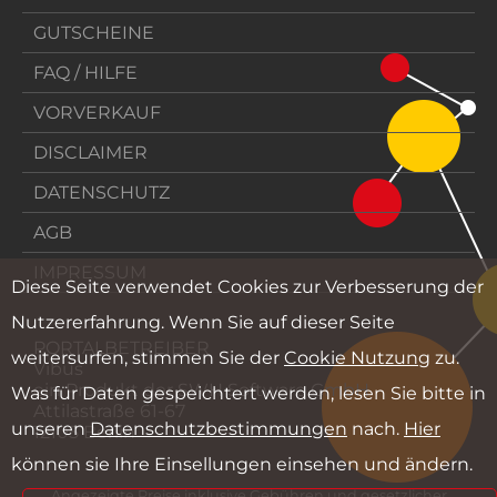
GUTSCHEINE
FAQ / HILFE
VORVERKAUF
DISCLAIMER
DATENSCHUTZ
AGB
IMPRESSUM
Diese Seite verwendet Cookies zur Verbesserung der
Nutzererfahrung. Wenn Sie auf dieser Seite
PORTALBETREIBER
weitersurfen, stimmen Sie der
Cookie Nutzung
zu.
Vibus
ein Produkt der SWH Software GmbH
Was für Daten gespeichtert werden, lesen Sie bitte in
Attilastraße 61-67
unseren
Datenschutzbestimmungen
nach.
Hier
12105 Berlin
können sie Ihre Einsellungen einsehen und ändern.
Angezeigte Preise inklusive Gebühren und gesetzlicher