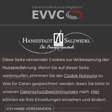
Das KULTURHAUS ist Mitglied im
Diese Seite verwendet Cookies zur Verbesserung der
Nutzererfahrung. Wenn Sie auf dieser Seite
KONTAKT
weitersurfen, stimmen Sie der
Cookie Nutzung
zu.
IMPRESSUM
Was für Daten gespeichtert werden, lesen Sie bitte in
DATENSCHUTZERKLÄRUNG
unseren
Datenschutzbestimmungen
nach.
Hier
AGB
können sie Ihre Einsellungen einsehen und ändern.
Angezeigte Preise inklusive Gebühren und gesetzlicher
ICH HABE VERSTANDEN.
Mehrwertsteuer zzgl. Service & Versandkosten.