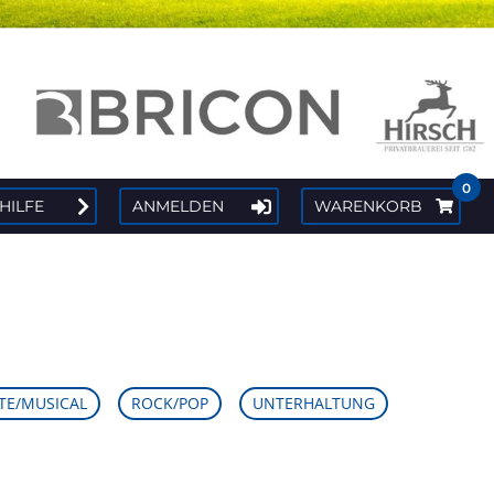
0
 HILFE
ANMELDEN
WARENKORB