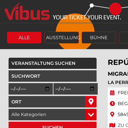
Springe
Springe
zum
zum
Hauptinhalt
Menü
ALLE
AUSSTELLUNG
BÜHNE
REPÚ
VERANSTALTUNG SUCHEN
geben Sie ein Suchwort ein,
MIGRA
LA PERR
Beginn des Suchzeitraums in der Form Tag, Monat, Jah
Ende des Suchzeitraums in der Fo
FREI
geben Sie den Ort ein, in dem Sie suchen wollen,
BEGI
wählen Sie eine Veranstaltungskategorie aus,
584
ZU 