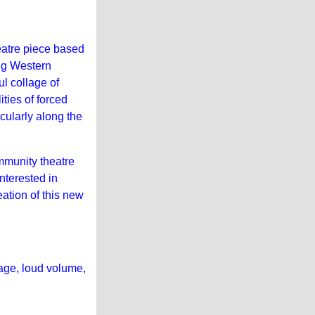
heatre piece based
ng Western
ul collage of
ties of forced
cularly along the
mmunity theatre
nterested in
eation of this new
age, loud volume,