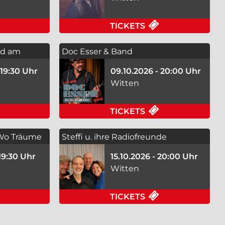
TURSOMMER 2026 AM 29.08.2026 IN WITTEN
FÜR LANDESJUGENDORCHESTER NRW - HEIMWEH AM 1
FÜR CHRISTOF L
TICKETS
rd am
Doc Esser & Band
 19:30 Uhr
09.10.2026 - 20:00 Uhr
Witten
AM 04.10.2026 IN WITTEN
FÜR FLORIAN SCHWIECKER - MORD AM HELLWEG AM 0
FÜR DOC ESSER
TICKETS
 Wo Träume
Steffi u. ihre Radiofreunde
 19:30 Uhr
15.10.2026 - 20:00 Uhr
Witten
WITTEN
FÜR VB - A MILLION DREAMS – WO TRÄUME DAS LICHT 
FÜR STEFFI U. 
TICKETS