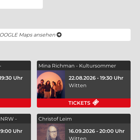
öffnet ein neues Fenster
GOOGLE Maps ansehen
-
Mina Richman - Kultursommer
2026
 19:30 Uhr
22.08.2026 - 19:30 Uhr
Witten
 2026 AM 08.08.2026 IN WITTEN
FÜR THE QUARRYMEN BEATLES - KULTURSOMMER 2026
FÜR MINA RICH
TICKETS
 NRW -
Christof Leim
 19:00 Uhr
16.09.2026 - 20:00 Uhr
Witten