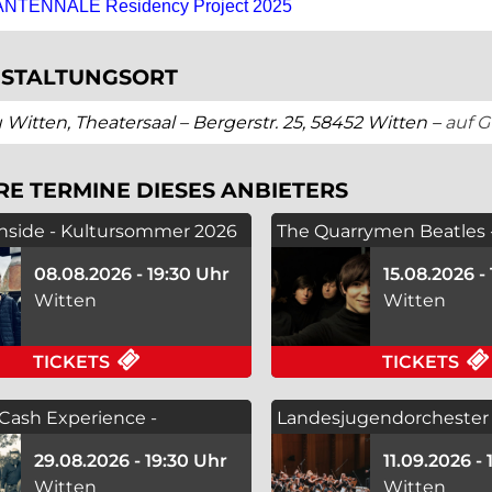
NTENNALE Residency Project 2025
STALTUNGSORT
 Witten, Theatersaal – Bergerstr. 25, 58452 Witten –
auf 
RE TERMINE DIESES ANBIETERS
 Inside - Kultursommer 2026
The Quarrymen Beatles 
Kultursommer 2026
08.08.2026 - 19:30 Uhr
15.08.2026 -
Witten
Witten
FÜR A SPELL INSIDE - KULTURSOMMER
TICKETS
TICKETS
Cash Experience -
Landesjugendorchester
ommer 2026
Heimweh
29.08.2026 - 19:30 Uhr
11.09.2026 -
Witten
Witten