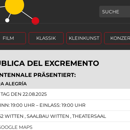
GEBEN SIE H
FILM
KLASSIK
KLEINKUNST
KONZER
BLICA DEL EXCREMENTO
NTENNALE PRÄSENTIERT:
A ALEGRÍA
r (4 stellig),
rm Tag, Monat, Jahr (4 stellig),
TAG DEN 22.08.2025
NN: 19:00 UHR – EINLASS: 19:00 UHR
52 WITTEN , SAALBAU WITTEN , THEATERSAAL
GOOGLE MAPS