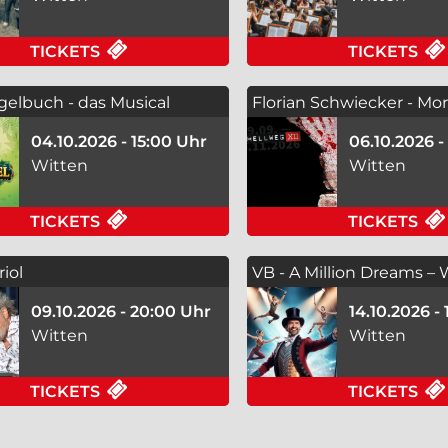
FÜR JOHNNY CASH EXPERIENCE - KUL
TICKETS
TICKETS
elbuch - das Musical
Florian Schwiecker - Mo
Hellweg
04.10.2026 - 15:00 Uhr
06.10.2026 -
Witten
Witten
FÜR DSCHUNGELBUCH - DAS MUSICAL 
TICKETS
TICKETS
iol
VB - A Million Dreams –
das Licht der ..
09.10.2026 - 20:00 Uhr
14.10.2026 -
Witten
Witten
FÜR URBAN PRIOL AM 09.10.2026 IN 
TICKETS
TICKETS