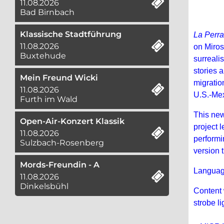
11.08.2026
Bad Birnbach
Klassische Stadtführung
La Per
11.08.2026
on Miros
Buxtehude
surreali
stories 
Mein Freund Wicki
migratio
11.08.2026
U.S.-Mex
Furth im Wald
This new
Open-Air-Konzert Klassik
project 
11.08.2026
performi
Sulzbach-Rosenberg
version 
Mords-Freundin - A
Languag
11.08.2026
Dinkelsbühl
Content 
strobe l