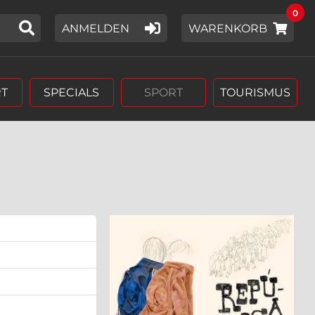
0
IER EIN SUCHWORT EIN,
ANMELDEN
WARENKORB
T
SPECIALS
SPORT
TOURISMUS