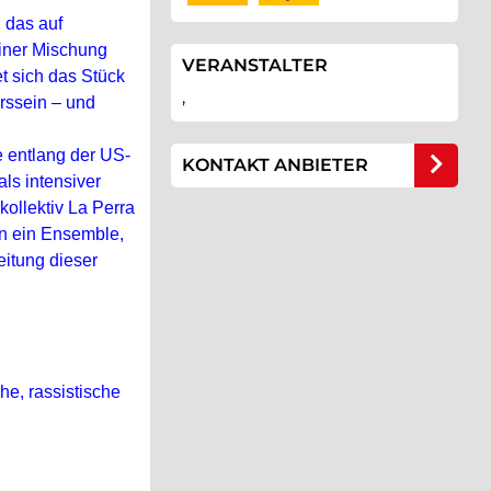
das auf
einer Mischung
VERANSTALTER
t sich das Stück
,
erssein – und
 entlang der US-
KONTAKT ANBIETER
ls intensiver
ollektiv La Perra
en ein Ensemble,
itung dieser
he, rassistische