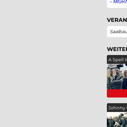
– MIGRA
VERAN
Saalbau
WEITE
A Spell
Johnny 
Kulturs