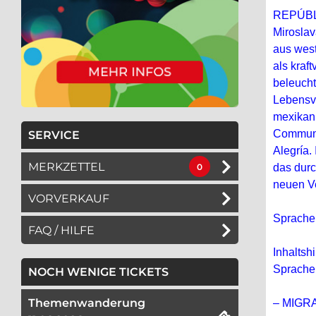
REPÚBLI
Miroslav
aus west
als kraf
beleucht
Lebensve
mexikani
Communit
SERVICE
Alegría.
MERKZETTEL
das durc
0
neuen Ve
VORVERKAUF
Sprachen
FAQ / HILFE
Inhaltsh
Sprache,
NOCH WENIGE TICKETS
Themenwanderung
– MIGRA