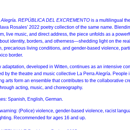
ra Alegría. REPÚBLICA DEL EXCREMENTO
is a multilingual t
lava Rosales’ 2022 poetry collection of the same name. Blendi
sm, live music, and direct address, the piece unfolds as a powerf
about identity, borders, and otherness—shedding light on the reali
n, precarious living conditions, and gender-based violence, parti
ico border.
 adaptation, developed in Witten, continues as an intensive co
led by the theatre and music collective La Perra Alegría. People i
ng arts form an ensemble that contributes to the collaborative cr
through acting, music, and choreography.
es: Spanish, English, German.
warning: (Police) violence, gender-based violence, racist langu
ighting. Recommended for ages 16 and up.