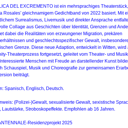
CA DEL EXCREMENTO ist ein mehrsprachiges Theaterstück, 
a Rosales’ gleichnamigem Gedichtband von 2022 basiert. Mit 
lichem Surrealismus, Livemusik und direkter Ansprache entfalte
tvolle Collage aus Geschichten über Identität, Grenzen und And
et dabei die Realitäten von erzwungener Migration, prekären
rhältnissen und geschlechtsspezifischer Gewalt, insbesondere
schen Grenze. Diese neue Adaption, entwickelt in Witten, wird a
y-Theaterprozess fortgesetzt, geleitet vom Theater- und Musikk
 Interessierte Menschen mit Freude an darstellender Kunst bild
h Schauspiel, Musik und Choreografie zur gemeinsamen Erarbe
rsion beiträgt.
: Spanisch, Englisch, Deutsch.
inweis: (Polizei-)Gewalt, sexualisierte Gewalt, sexistische Sprac
 Lautstärke, Stroboskopeffekte. Empfohlen ab 16 Jahren.
NTENNALE-Residenzprojekt 2025