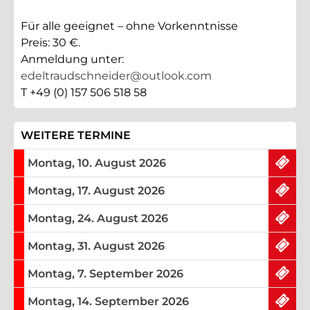
Für alle geeignet – ohne Vorkenntnisse
Preis: 30 €.
Anmeldung unter:
edeltraudschneider@outlook.com
T +49 (0) 157 506 518 58
WEITERE TERMINE DIESER V
WEITERE TERMINE
keine Tickets mehr am
Montag, 10. August 2026
keine Tickets mehr am
Montag, 17. August 2026
keine Tickets mehr am
Montag, 24. August 2026
keine Tickets mehr am
Montag, 31. August 2026
keine Tickets mehr am
Montag, 7. September 2026
keine Tickets mehr am
Montag, 14. September 2026