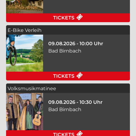
FÜR TILEEMA - SIN
TICKETS
E-Bike Verleih
09.08.2026 - 10:00 Uhr
Bad Birnbach
FÜR E-BIKE VERLEIH
TICKETS
Volksmusikmatinee
09.08.2026 - 10:30 Uhr
Bad Birnbach
FÜR VOLKSMUSIKMAT
TICKETS