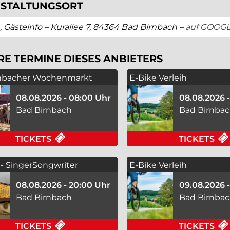
STALTUNGSORT
, Gästeinfo – Kurallee 7, 84364 Bad Birnbach –
auf GOOG
RE TERMINE DIESES ANBIETERS
nbacher Wochenmarkt
E-Bike Verleih
08.08.2026 - 08:00 Uhr
08.08.2026 
Bad Birnbach
Bad Birnba
FÜR BAD BIRNBACHER WOCHENMARKT 
TICKETS
TICKETS
 - SingerSongwriter
E-Bike Verleih
hPopRockFolk
08.08.2026 - 20:00 Uhr
09.08.2026 
Bad Birnbach
Bad Birnba
FÜR TILEEMA - SINGERSONGWRITER 
TICKETS
TICKETS