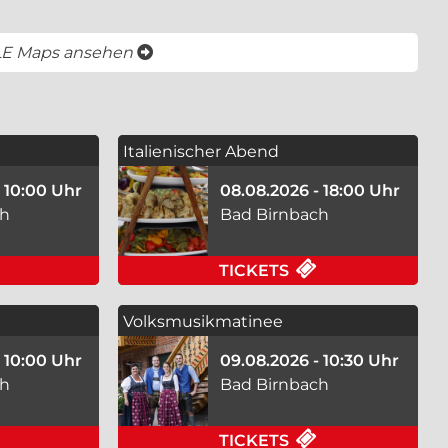
öffnet ein neues Fenster
LE Maps ansehen
Italienischer Abend
- 10:00 Uhr
08.08.2026 - 18:00 Uhr
ch
Bad Birnbach
AM 08.08.2026 IN BAD BIRNBACH
FÜR E-BIKE VERLEIH AM 08.08.2026 IN BAD BIRNBAC
FÜR ITALIENIS
TICKETS
Volksmusikmatinee
- 10:00 Uhr
09.08.2026 - 10:30 Uhr
ch
Bad Birnbach
DEUTSCHPOPROCKFOLK AM 08.08.2026 IN BAD BIRN
FÜR E-BIKE VERLEIH AM 09.08.2026 IN BAD BIRNBAC
FÜR VOLKSMUSI
TICKETS