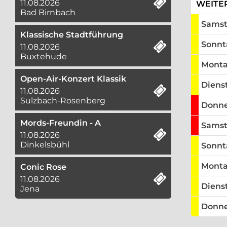
11.08.2026
WEITE
Bad Birnbach
ausre
Samst
Klassische Stadtführung
ausre
Sonnt
11.08.2026
Buxtehude
ausre
Monta
Open-Air-Konzert Klassik
ausre
Dienst
11.08.2026
Sulzbach-Rosenberg
keine
Donne
Mords-Freundin - A
keine
Samst
11.08.2026
Dinkelsbühl
ausre
Sonnta
ausre
Monta
Conic Rose
11.08.2026
ausre
Dienst
Jena
ausre
Donne