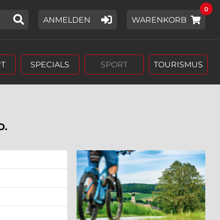
0
IER EIN SUCHWORT EIN,
ANMELDEN
WARENKORB
T
SPECIALS
SPORT
TOURISMUS
O.