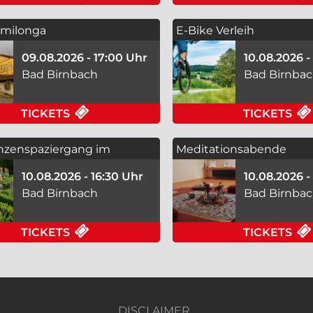
lmilonga
E-Bike Verleih
ranstaltung) - Tango Nuevo
09.08.2026 - 17:00 Uhr
10.08.2026 
Bad Birnbach
Bad Birnba
FÜR KLAPPERLMILONGA (TANZVERANS
TICKETS
TICKETS
anzenspaziergang im
Meditationsabende
garten
10.08.2026 - 16:30 Uhr
10.08.2026 -
Bad Birnbach
Bad Birnba
FÜR HEILPFLANZENSPAZIERGANG IM 
TICKETS
TICKETS
DISCLAIMER