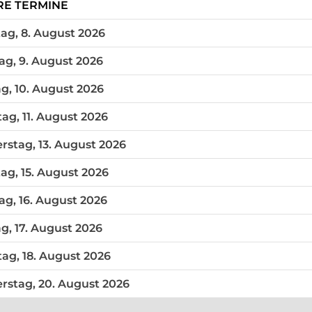
WEITERE TERMINE DIESER VERANSTALT
RE TERMINE
ichend Tickets am
ag, 8. August 2026
ichend Tickets am
ag, 9. August 2026
ichend Tickets am
g, 10. August 2026
ichend Tickets am
ag, 11. August 2026
 Tickets mehr am
rstag, 13. August 2026
 Tickets mehr am
ag, 15. August 2026
ichend Tickets am
g, 16. August 2026
ichend Tickets am
g, 17. August 2026
ichend Tickets am
ag, 18. August 2026
ichend Tickets am
rstag, 20. August 2026