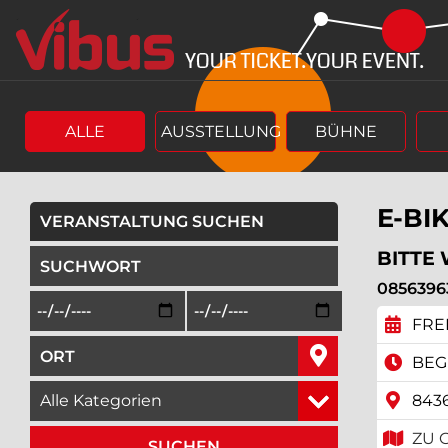
Springe
Springe
zum
zum
Hauptinhalt
Menü
ALLE
AUSSTELLUNG
BÜHNE
E-BI
VERANSTALTUNG SUCHEN
geben Sie ein Suchwort ein,
BITTE
0856396
Beginn des Suchzeitraums in der Form Tag, Monat, Jah
Ende des Suchzeitraums in der Fo
FREI
geben Sie den Ort ein, in dem Sie suchen wollen,
BEGI
wählen Sie eine Veranstaltungskategorie aus,
843
ZU 