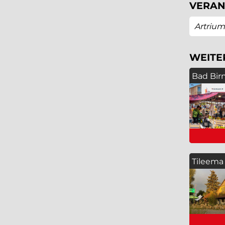
VERAN
Artrium
WEITE
Bad Bir
Tileema
Deutsc