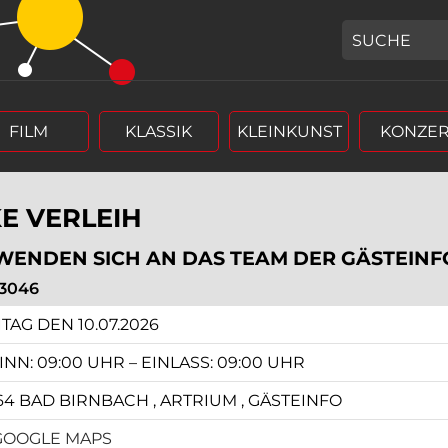
GEBEN SIE H
FILM
KLASSIK
KLEINKUNST
KONZER
KE VERLEIH
 WENDEN SICH AN DAS TEAM DER GÄSTEINF
3046
r (4 stellig),
rm Tag, Monat, Jahr (4 stellig),
TAG DEN 10.07.2026
NN: 09:00 UHR – EINLASS: 09:00 UHR
64 BAD BIRNBACH , ARTRIUM , GÄSTEINFO
GOOGLE MAPS