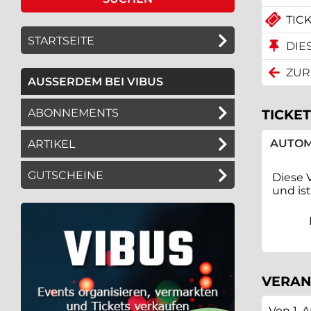
TICK
STARTSEITE
DIE
ZUR
AUSSERDEM BEI VIBUS
ABONNEMENTS
TICKET
AUTOM
ARTIKEL
GUTSCHEINE
Diese 
und is
VERAN
Von 1. 