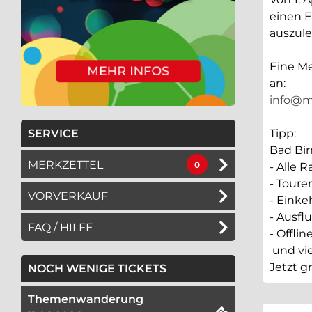
einen E
auszule
Eine Me
an:
info@ma
SERVICE
Tipp:
Bad Bir
MERKZETTEL
0
- Alle 
- Toure
VORVERKAUF
- Einke
- Ausfl
FAQ / HILFE
- Offli
und vie
Jetzt g
NOCH WENIGE TICKETS
Themenwanderung