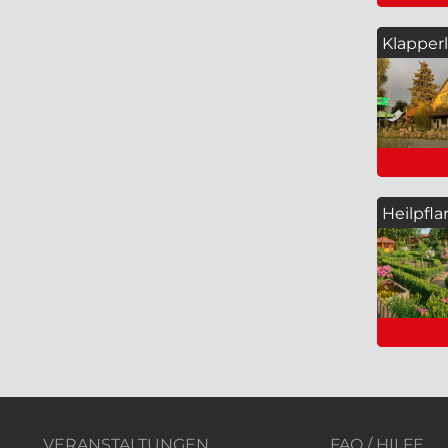
Klapper
(Tanzve
Heilpfl
Kräuter
VERANSTALTUNGEN
FAQ / HILFE