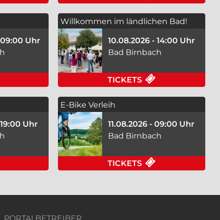
Willkommen im ländlichen Bad!
- 09:00 Uhr
10.08.2026 - 14:00 Uhr
ch
Bad Birnbach
TALTUNG) - TANGO NUEVO AM 09.08.2026 IN BAD B
FÜR E-BIKE VERLEIH AM 10.08.2026 IN BAD BIRNBAC
FÜR WILLKOMME
TICKETS
E-Bike Verleih
 19:00 Uhr
11.08.2026 - 09:00 Uhr
ch
Bad Birnbach
KRÄUTERGARTEN AM 10.08.2026 IN BAD BIRNBACH
FÜR MEDITATIONSABENDE AM 10.08.2026 IN BAD BI
FÜR E-BIKE VER
TICKETS
PORTALBETREIBER